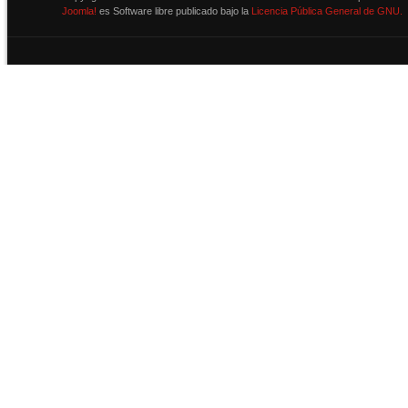
Joomla!
es Software libre publicado bajo la
Licencia Pública General de GNU.