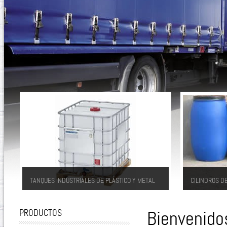
TANQUES INDUSTRIALES DE PLÁSTICO Y METAL
CILINDROS D
Reúnen optimamente los requisitos de la
Lacinia quis 
Industria Quimica. Ellos ofrecen una calidad
eleifend sed 
PRODUCTOS
Bienvenidos
alta y por eso aseguran la seguridad maxima
quis diam dui
para el transporte de género liquido.
pretium odio.