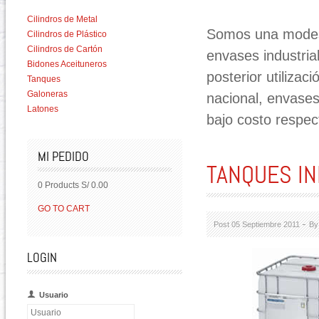
Cilindros de Metal
Somos una modest
Cilindros de Plástico
Cilindros de Cartón
envases industria
Bidones Aceituneros
posterior utilizac
Tanques
Galoneras
nacional, envases
Latones
bajo costo respe
MI PEDIDO
TANQUES IN
0 Products
S/ 0.00
GO TO CART
Post 05 Septiembre 2011
By
LOGIN
Usuario