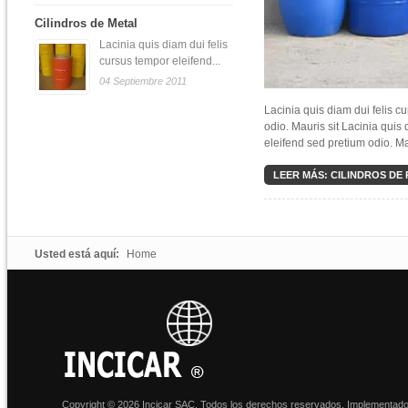
Cilindros de Metal
Lacinia quis diam dui felis
cursus tempor eleifend...
04 Septiembre 2011
Lacinia quis diam dui felis c
odio. Mauris sit Lacinia quis
eleifend sed pretium odio. Mau
LEER MÁS: CILINDROS DE
Usted está aquí:
Home
Copyright © 2026 Incicar SAC. Todos los derechos reservados. Implementad