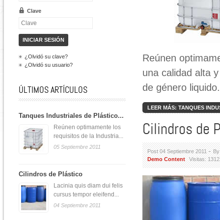
Clave
Reúnen optimament
¿Olvidó su clave?
¿Olvidó su usuario?
una calidad alta 
de género liquido.
ÚLTIMOS ARTÍCULOS
LEER MÁS: TANQUES INDU
Tanques Industriales de Plástico...
Cilindros de 
Reúnen optimamente los
requisitos de la Industria...
05 Septiembre 2011
Post 04 Septiembre 2011
By
Demo Content
Visitas: 131
Cilindros de Plástico
Lacinia quis diam dui felis
cursus tempor eleifend...
04 Septiembre 2011